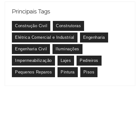
Principais Tags
Construção Civil
Construtoras
Elétrica Comercial e Industrial
Engenharia
Engenharia Civil
Iluminações
Impermeabilização
Lajes
Pedreiros
Pequenos Reparos
Pintura
Pisos