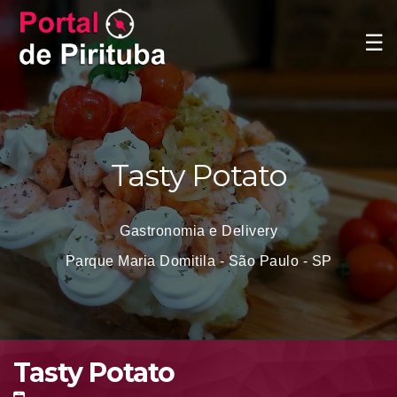
☰
Tasty Potato
Gastronomia e Delivery
Parque Maria Domitila - São Paulo - SP
Tasty Potato